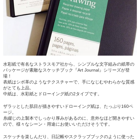
水彩紙で有名なストラスモア社から、シンプルな文字組みの紙帯の
パッケージが素敵なスケッチブック『Art Journal』シリーズが登
場！
表紙はシボ革のようなテクスチャーで、手になじむやわらかな質感
がとても上品。
中紙は、水彩紙とドローイング紙の2タイプです。
ザラッとした肌目が描きやすいドローイング紙は、たっぷり160ペ
ージ。
糸綴じの上製本でしっかり厚みがあるのに、意外なほど開きやすい
ので、様々なシーン・用途にお使いいただけそうです。
スケッチを楽しんだり、日記帳やスクラップブックのように使った