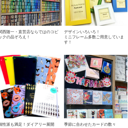
関西随一・直営店ならではのコピ
デザインいろいろ！
ックの品ぞろえ！
ミニフレーム多数ご用意していま
す！
個性派も満足！ダイアリー展開
季節に合わせたカードの数々