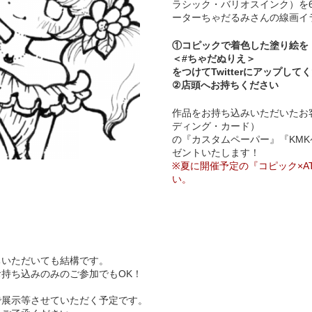
ラシック・バリオスインク）を
ーターちゃだるみさんの線画イ
①コピックで着色した塗り絵を
＜#ちゃだぬりえ＞
をつけてTwitterにアップして
②店頭へお持ちください
作品をお持ち込みいただいたお
ディング・カード）
の『カスタムペーパー』『KM
ゼントいたします！
※夏に開催予定の『コピック×A
い。
持ちいただいても結構です。
頭お持ち込みのみのご参加でもOK！
で展示等させていただく予定です。