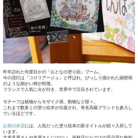
昨年訪れた何度目かの『おとなの塗り絵』ブーム。
今の流行は『コロリアージュ』と呼ばれ、びっしり描かれた細密画
のような細かい柄が特徴。
フランスで人気に火が付き、世界中で注目されています。
モチーフは植物からモザイク画、動物など様々。
これまで数多くの塗り絵本が出版され、有名高級ブランドも参入し
ているほどです。
お茶の水店
には、人気だった塗り絵本の新タイトルが続々入荷して
います。
文房具屋さんや本屋さんにはない、画材店ならではの高品質な色鉛