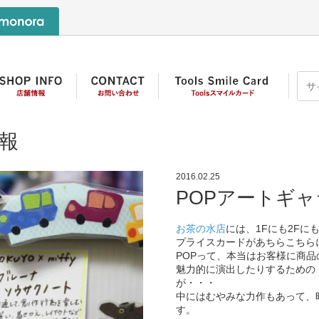
報
2016.02.25
POPアートギ
お茶の水店
には、1Fにも2Fに
プライスカードがあちらこちら
POPって、本当はお客様に商
魅力的に演出したりするための
が・・・
中にはむやみな力作もあって、
す。