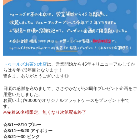
トゥールズお茶の水店
は、営業開始から45年＋リニューアルしてか
らは今年で3年目となります！
皆さま、ありがとうございます◎
日頃の感謝を込めまして、ささやかながら3周年プレゼント企画をご
用意いたしました。
お買い上げ¥3000でオリジナルフラットケースをプレゼント中で
す。
※先着50名様限定、無くなり次第配布終了
☆8/1〜8/10 ブルー
☆8/11〜8/20 アイボリー
☆8/21〜30 ピンク