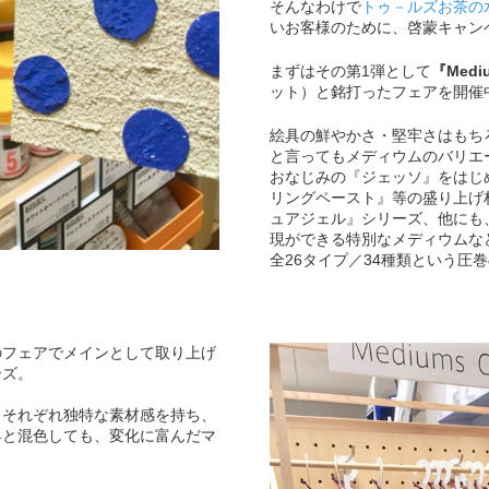
そんなわけで
トゥ－ルズお茶の
いお客様のために、啓蒙キャン
まずはその第1弾として
『Mediu
ット）と銘打ったフェアを開催
絵具の鮮やかさ・堅牢さはもち
と言ってもメディウムのバリエ
おなじみの『ジェッソ』をはじ
リングペースト』等の盛り上げ
ュアジェル』シリーズ、他にも
現ができる特別なメディウムな
全26タイプ／34種類という圧
のフェアでメインとして取り上げ
ーズ。
・それぞれ独特な素材感を持ち、
具と混色しても、変化に富んだマ