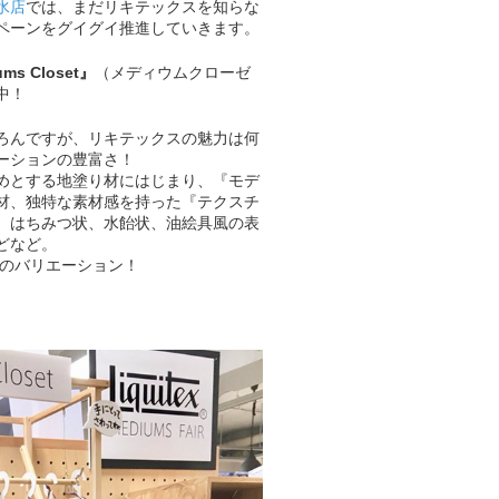
水店
では、まだリキテックスを知らな
ペーンをグイグイ推進していきます。
ms Closet』
（メディウムクローゼ
中！
ろんですが、リキテックスの魅力は何
ーションの豊富さ！
めとする地塗り材にはじまり、『モデ
材、独特な素材感を持った『テクスチ
、はちみつ状、水飴状、油絵具風の表
どなど。
巻のバリエーション！